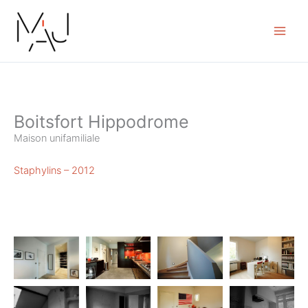
Skip
to
content
Boitsfort Hippodrome
Maison unifamiliale
Staphylins – 2012