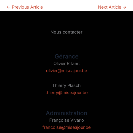
←
Previous Article
Next Article
→
Nous contacter
Gérance
Olivier Rillaert
olivier@miseajour.be
Thierry Plasch
thierry@miseajour.be
Administration
Françoise Vivario
francoise@miseajour.be