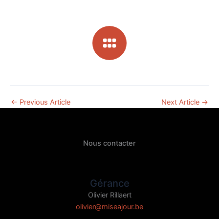
←
Previous Article
Next Article
→
Nous contacter
Gérance
Olivier Rillaert
olivier@miseajour.be