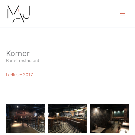
Skip
to
content
Korner
Bar et restaurant
Ixelles – 2017