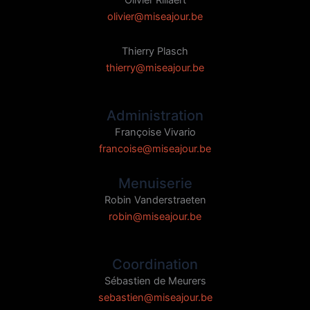
Olivier Rillaert
olivier@miseajour.be
Thierry Plasch
thierry@miseajour.be
Administration
Françoise Vivario
francoise@miseajour.be
Menuiserie
Robin Vanderstraeten
robin@miseajour.be
Coordination
Sébastien de Meurers
sebastien@miseajour.be