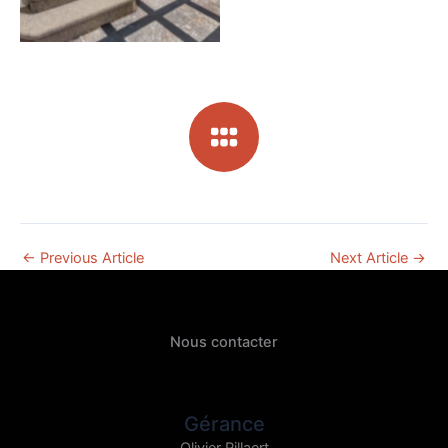
←
Previous Article
Next Article
→
Nous contacter
Gérance